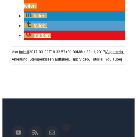
teilen
teilen
teilen
merken
Von
babsi
|
2017-03-22T18:33:57+01:00
März 22nd, 2017
|
Allgemein
,
Anleitung
,
Stempelkissen auffüllen
,
Tipp Video
,
Tutorial
,
You Tube
|