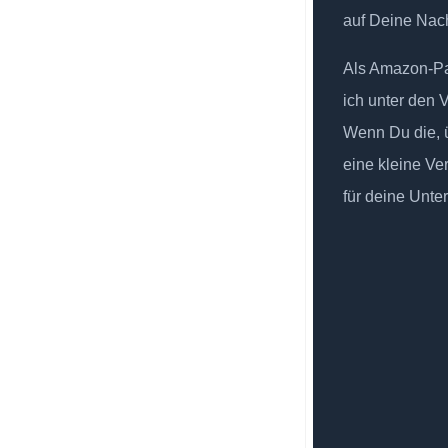
auf Deine Nach
Als Amazon-Par
ich unter den 
Wenn Du die, ü
eine kleine Ve
für deine Unte