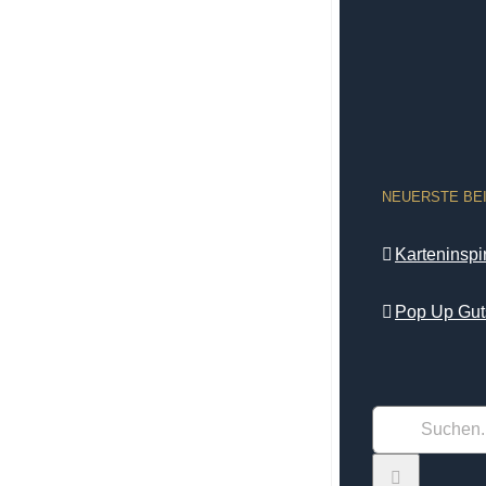
NEUERSTE BE
Karteninsp
Pop Up Gut
Suche
nach: