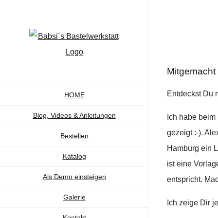
Zum
Inhalt
springen
Zeige
Mitgemacht 
grösseres
Bild
Entdeckst Du 
HOME
Blog, Videos & Anleitungen
Ich habe beim 
gezeigt :-). A
Bestellen
Hamburg ein L
Katalog
ist eine Vorla
Als Demo einsteigen
entspricht. Ma
Galerie
Ich zeige Dir 
Kontakt