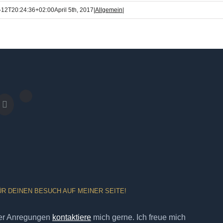
-12T20:24:36+02:00
April 5th, 2017
|
Allgemein
|
ÜR DEINEN BESUCH AUF MEINER SEITE!
er Anregungen
kontaktiere
mich gerne. Ich freue mich