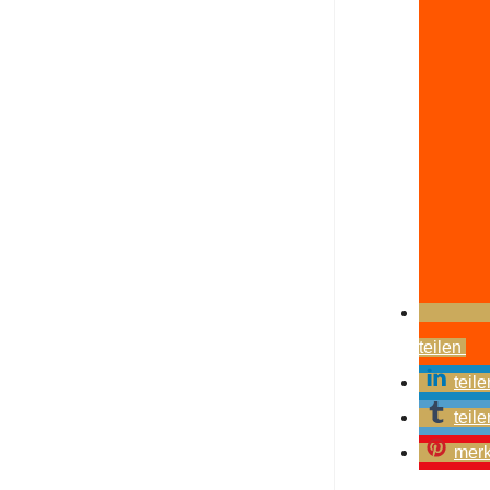
teilen
teile
teile
mer