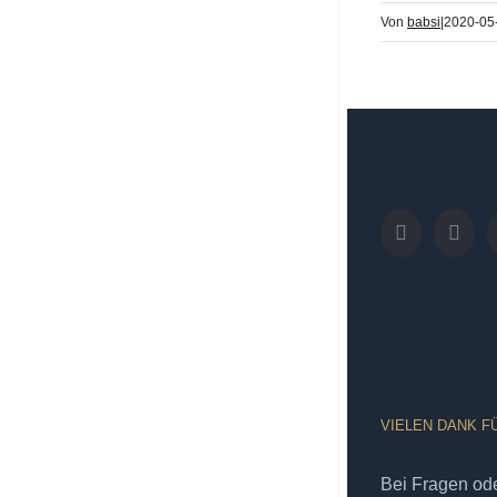
Von
babsi
|
2020-05
VIELEN DANK F
Bei Fragen od