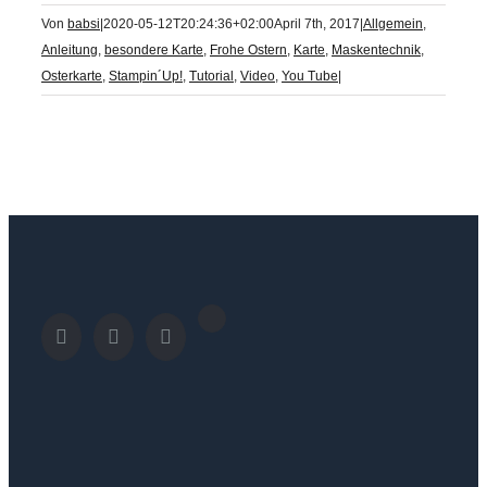
Von
babsi
|
2020-05-12T20:24:36+02:00
April 7th, 2017
|
Allgemein
,
Anleitung
,
besondere Karte
,
Frohe Ostern
,
Karte
,
Maskentechnik
,
Osterkarte
,
Stampin´Up!
,
Tutorial
,
Video
,
You Tube
|