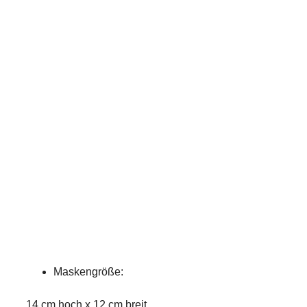
Maskengröße:
14 cm hoch x 12 cm breit