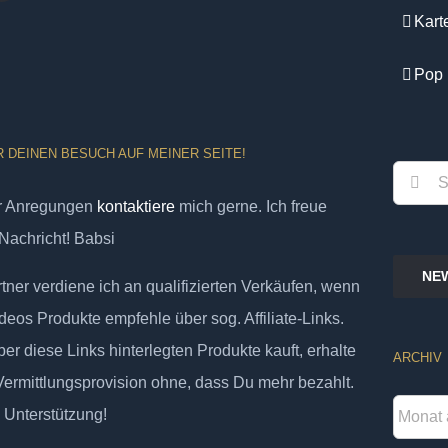
Kart
Pop 
R DEINEN BESUCH AUF MEINER SEITE!
Suche
er Anregungen
kontaktiere
mich gerne. Ich freue
nach:
Nachricht! Babsi
NE
ner verdiene ich an qualifizierten Verkäufen, wenn
deos Produkte empfehle über sog. Affiliate-Links.
er diese Links hinterlegten Produkte kauft, erhalte
ARCHIV
 Vermittlungsprovision ohne, dass Du mehr bezahlt.
Archiv
 Unterstützung!