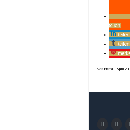
teilen
teilen
teilen
merk
Von
babsi
|
April 20