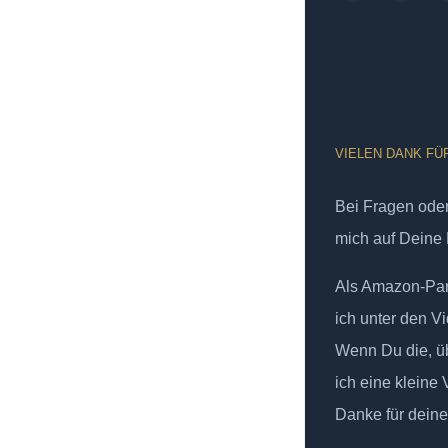
VIELEN DANK FÜ
Bei Fragen od
mich auf Deine 
Als Amazon-Part
ich unter den Vi
Wenn Du die, üb
ich eine kleine
Danke für deine