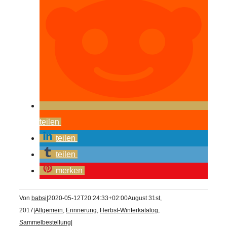
teilen
teilen
teilen
merken
Von
babsi
|
2020-05-12T20:24:33+02:00
August 31st,
2017
|
Allgemein
,
Erinnerung
,
Herbst-Winterkatalog
,
Sammelbestellung
|