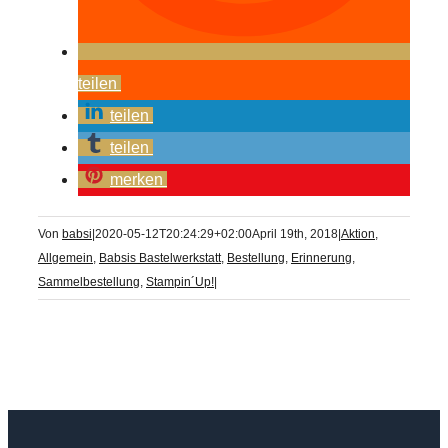
teilen
teilen
teilen
merken
Von
babsi
|
2020-05-12T20:24:29+02:00
April 19th, 2018
|
Aktion
,
Allgemein
,
Babsis Bastelwerkstatt
,
Bestellung
,
Erinnerung
,
Sammelbestellung
,
Stampin´Up!
|