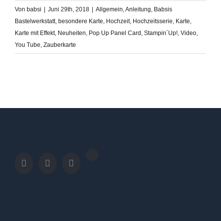
Von
babsi
|
Juni 29th, 2018
|
Allgemein
,
Anleitung
,
Babsis
Bastelwerkstatt
,
besondere Karte
,
Hochzeit
,
Hochzeitsserie
,
Karte
,
Karte mit Effekt
,
Neuheiten
,
Pop Up Panel Card
,
Stampin´Up!
,
Video
,
You Tube
,
Zauberkarte