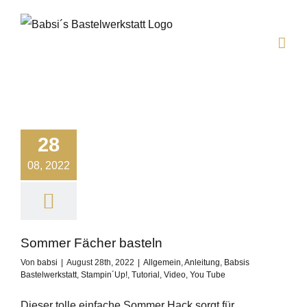
Zum
Inhalt
springen
28
08, 2022
Sommer Fächer basteln
Von
babsi
|
August 28th, 2022
|
Allgemein
,
Anleitung
,
Babsis
Bastelwerkstatt
,
Stampin´Up!
,
Tutorial
,
Video
,
You Tube
Dieser tolle einfache Sommer Hack sorgt für