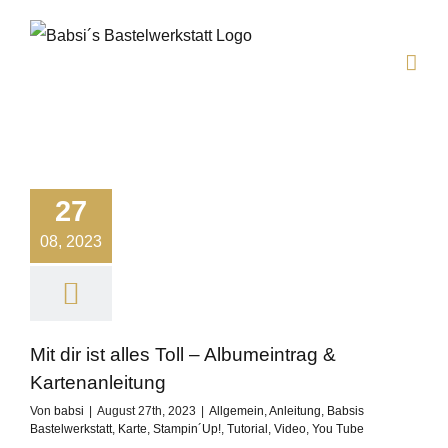
Zum
Inhalt
springen
27
08, 2023
Mit dir ist alles Toll – Albumeintrag &
Kartenanleitung
Von
babsi
|
August 27th, 2023
|
Allgemein
,
Anleitung
,
Babsis
Bastelwerkstatt
,
Karte
,
Stampin´Up!
,
Tutorial
,
Video
,
You Tube