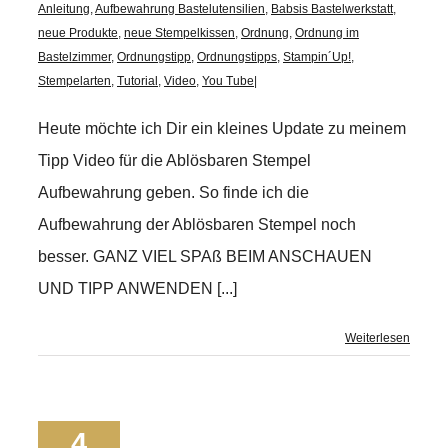
Anleitung
,
Aufbewahrung Bastelutensilien
,
Babsis Bastelwerkstatt
,
neue Produkte
,
neue Stempelkissen
,
Ordnung
,
Ordnung im
Bastelzimmer
,
Ordnungstipp
,
Ordnungstipps
,
Stampin´Up!
,
Stempelarten
,
Tutorial
,
Video
,
You Tube
|
Heute möchte ich Dir ein kleines Update zu meinem
Tipp Video für die Ablösbaren Stempel
Aufbewahrung geben. So finde ich die
Aufbewahrung der Ablösbaren Stempel noch
besser. GANZ VIEL SPAß BEIM ANSCHAUEN
UND TIPP ANWENDEN [...]
Weiterlesen
4