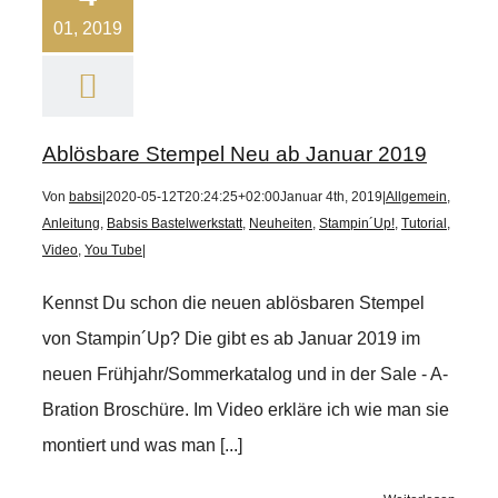
01, 2019
Ablösbare Stempel Neu ab Januar 2019
Von
babsi
|
2020-05-12T20:24:25+02:00
Januar 4th, 2019
|
Allgemein
,
Anleitung
,
Babsis Bastelwerkstatt
,
Neuheiten
,
Stampin´Up!
,
Tutorial
,
Video
,
You Tube
|
Kennst Du schon die neuen ablösbaren Stempel
von Stampin´Up? Die gibt es ab Januar 2019 im
neuen Frühjahr/Sommerkatalog und in der Sale - A-
Bration Broschüre. Im Video erkläre ich wie man sie
montiert und was man [...]