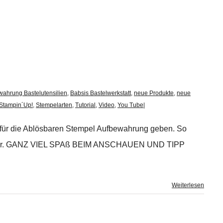
wahrung Bastelutensilien
,
Babsis Bastelwerkstatt
,
neue Produkte
,
neue
Stampin´Up!
,
Stempelarten
,
Tutorial
,
Video
,
You Tube
|
 für die Ablösbaren Stempel Aufbewahrung geben. So
besser. GANZ VIEL SPAß BEIM ANSCHAUEN UND TIPP
Weiterlesen