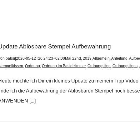
Update Ablösbare Stempel Aufbewahrung
Von
babsi
|
2020-05-12T20:24:23+02:00
Mai 22nd, 2019
|
Allgemein
,
Anleitung
,
Aufbe
Stempelkissen
,
Ordnung
,
Ordnung im Bastelzimmer
,
Ordnungstipp
,
Ordnungstipps
,
Heute möchte ich Dir ein kleines Update zu meinem Tipp Video
finde ich die Aufbewahrung der Ablösbaren Stempel noch 
ANWENDEN [...]