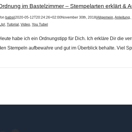
Ordnung im Bastelzimmer – Stempelarten erklärt &
Von
babsi
|
2020-05-12T20:24:26+02:00
November 30th, 2018
|
Allgemein
,
Anleitung
,
Up!
,
Tutorial
,
Video
,
You Tube
|
Heute habe ich ein Ordnungstipp für Dich. Ich erkläre Dir die v
den Stempeln aufbewahre und gut im Überblick behalte. Viel Spa