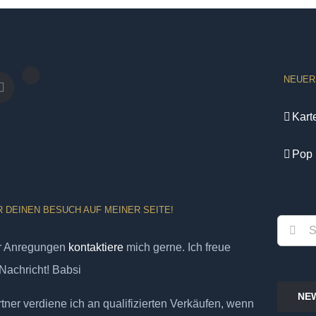
NEUER
Kart
Pop 
R DEINEN BESUCH AUF MEINER SEITE!
Suche
er Anregungen
kontaktiere
mich gerne. Ich freue
nach:
Nachricht! Babsi
NE
ner verdiene ich an qualifizierten Verkäufen, wenn