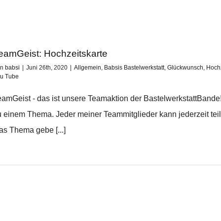
eamGeist: Hochzeitskarte
on
babsi
|
Juni 26th, 2020
|
Allgemein
,
Babsis Bastelwerkstatt
,
Glückwunsch
,
Hochz
u Tube
eamGeist - das ist unsere Teamaktion der BastelwerkstattBande!
u einem Thema. Jeder meiner Teammitglieder kann jederzeit teil
as Thema gebe [...]