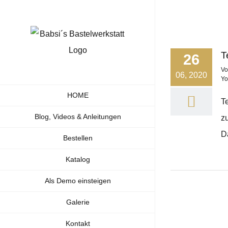
Zum
Inhalt
springen
T
26
V
06, 2020
Yo
HOME
T
Blog, Videos & Anleitungen
z
D
Bestellen
Katalog
Als Demo einsteigen
Galerie
Kontakt