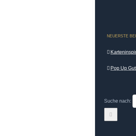
NEUERSTE BE
Karteninsp
Pop Up Gut
Suche nach: