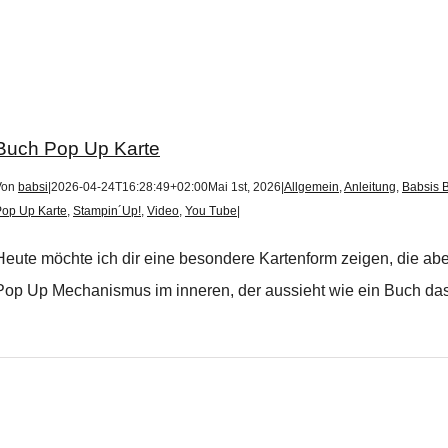
Buch Pop Up Karte
Von
babsi
|
2026-04-24T16:28:49+02:00
Mai 1st, 2026
|
Allgemein
,
Anleitung
,
Babsis B
Pop Up Karte
,
Stampin´Up!
,
Video
,
You Tube
|
Heute möchte ich dir eine besondere Kartenform zeigen, die aber r
Pop Up Mechanismus im inneren, der aussieht wie ein Buch das si