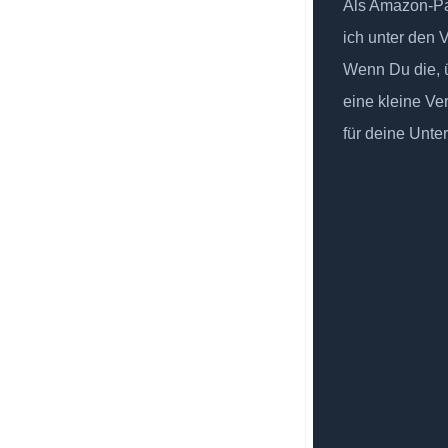
Als Amazon-Par
ich unter den 
Wenn Du die, ü
eine kleine Ve
für deine Unte