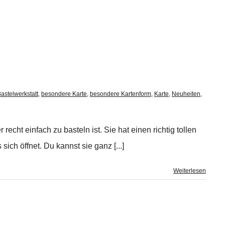
astelwerkstatt
,
besondere Karte
,
besondere Kartenform
,
Karte
,
Neuheiten
,
echt einfach zu basteln ist. Sie hat einen richtig tollen
ch öffnet. Du kannst sie ganz [...]
Weiterlesen