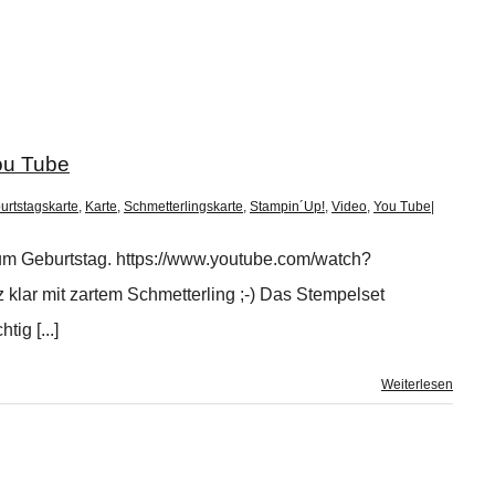
ou Tube
urtstagskarte
,
Karte
,
Schmetterlingskarte
,
Stampin´Up!
,
Video
,
You Tube
|
zum Geburtstag. https://www.youtube.com/watch?
klar mit zartem Schmetterling ;-) Das Stempelset
ig [...]
Weiterlesen