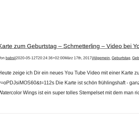
Karte zum Geburtstag – Schmetterling – Video bei Y
Von
babsi
|
2020-05-12T20:24:36+02:00
März 17th, 2017
|
Allgemein
,
Geburtstag
,
Geb
Heute zeige ich Dir ein neues You Tube Video mit einer Karte 
v=oPDJsiMOS60&t=112s Die Karte ist schön frühlingshaft - ganz 
Watercolor Wings ist ein super tolles Stempelset mit dem man richt