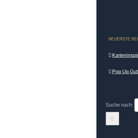
NEUERSTE BE
Karteninsp
Pop Up Gut
Suche nach: