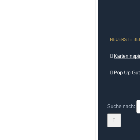
NEUERSTE BE
Karteninsp
Pop Up Gut
Suche nach: