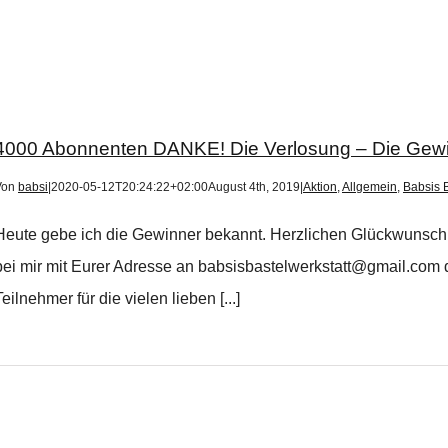
4000 Abonnenten DANKE! Die Verlosung – Die Gewi
Von
babsi
|
2020-05-12T20:24:22+02:00
August 4th, 2019
|
Aktion
,
Allgemein
,
Babsis B
Heute gebe ich die Gewinner bekannt. Herzlichen Glückwunsch a
bei mir mit Eurer Adresse an babsisbastelwerkstatt@gmail.com
Teilnehmer für die vielen lieben [...]