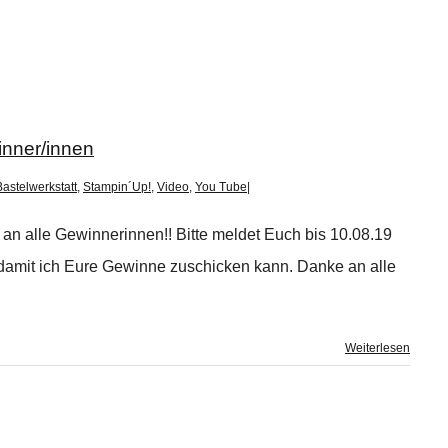
nner/innen
astelwerkstatt
,
Stampin´Up!
,
Video
,
You Tube
|
n alle Gewinnerinnen!! Bitte meldet Euch bis 10.08.19
 damit ich Eure Gewinne zuschicken kann. Danke an alle
Weiterlesen