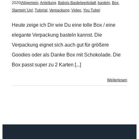
2020
|
Allgemein
,
Anleitung
,
Babsis Bastelwerkstatt
,
basteln
,
Box
,
Stampin´Up!
,
Tutorial
,
Verpackung
,
Video
,
You Tube
|
Heute zeige ich Dir wie Du eine tolle Box / eine
elegante Verpackung basteln kannst. Die
Verpackung eignet sich auch gut für größere
Goodies oder als Danke Box mit Schokolade. Die
Box passt super zu 2 Karten [...]
Weiterlesen