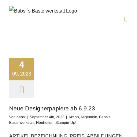
Zum
Inhalt
springen
4
09, 2023
Neue Designerpapiere ab 6.9.23
Von
babsi
|
September 4th, 2023
|
Aktion
,
Allgemein
,
Babsis
Bastelwerkstatt
,
Neuheiten
,
Stampin´Up!
ARTIKEL BEZEICHNUNG PREIS ABBILDUNGEN