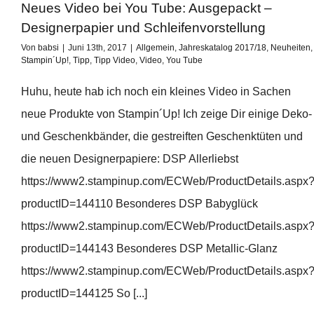
Neues Video bei You Tube: Ausgepackt –
Designerpapier und Schleifenvorstellung
Von
babsi
|
Juni 13th, 2017
|
Allgemein
,
Jahreskatalog 2017/18
,
Neuheiten
,
Stampin´Up!
,
Tipp
,
Tipp Video
,
Video
,
You Tube
Huhu, heute hab ich noch ein kleines Video in Sachen
neue Produkte von Stampin´Up! Ich zeige Dir einige Deko-
und Geschenkbänder, die gestreiften Geschenktüten und
die neuen Designerpapiere: DSP Allerliebst
https://www2.stampinup.com/ECWeb/ProductDetails.aspx
productID=144110 Besonderes DSP Babyglück
https://www2.stampinup.com/ECWeb/ProductDetails.aspx
productID=144143 Besonderes DSP Metallic-Glanz
https://www2.stampinup.com/ECWeb/ProductDetails.aspx
productID=144125 So [...]