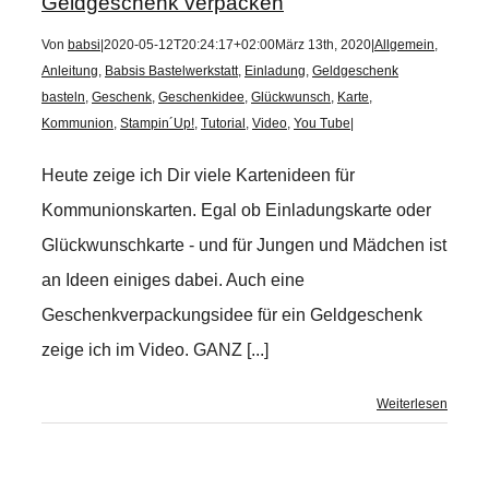
Geldgeschenk verpacken
Von
babsi
|
2020-05-12T20:24:17+02:00
März 13th, 2020
|
Allgemein
,
Anleitung
,
Babsis Bastelwerkstatt
,
Einladung
,
Geldgeschenk
basteln
,
Geschenk
,
Geschenkidee
,
Glückwunsch
,
Karte
,
Kommunion
,
Stampin´Up!
,
Tutorial
,
Video
,
You Tube
|
Heute zeige ich Dir viele Kartenideen für
Kommunionskarten. Egal ob Einladungskarte oder
Glückwunschkarte - und für Jungen und Mädchen ist
an Ideen einiges dabei. Auch eine
Geschenkverpackungsidee für ein Geldgeschenk
zeige ich im Video. GANZ [...]
Weiterlesen