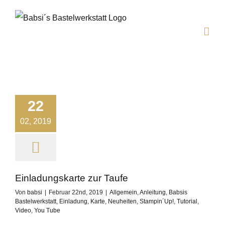
Zum
Inhalt
springen
22
02, 2019
Einladungskarte zur Taufe
Von
babsi
|
Februar 22nd, 2019
|
Allgemein
,
Anleitung
,
Babsis
Bastelwerkstatt
,
Einladung
,
Karte
,
Neuheiten
,
Stampin´Up!
,
Tutorial
,
Video
,
You Tube