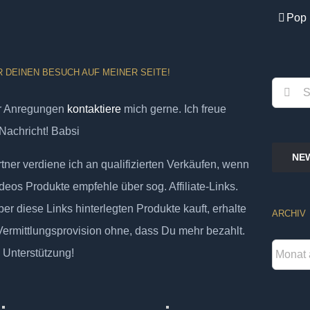
Pop 
R DEINEN BESUCH AUF MEINER SEITE!
Suche
er Anregungen
kontaktiere
mich gerne. Ich freue
nach:
Nachricht! Babsi
NE
ner verdiene ich an qualifizierten Verkäufen, wenn
deos Produkte empfehle über sog. Affiliate-Links.
er diese Links hinterlegten Produkte kauft, erhalte
ARCHIV
 Vermittlungsprovision ohne, dass Du mehr bezahlt.
Archiv
 Unterstützung!