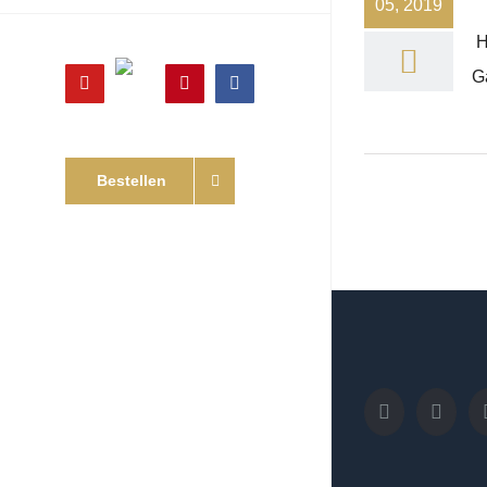
05, 2019
H
G
Online
YouTube
Pinterest
Facebook
Shop
Bestellen