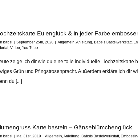
ochzeitskarte Eulenglück & in jeder Farbe embosse
on
babsi
|
September 25th, 2020
|
Allgemein
,
Anleitung
,
Babsis Bastelwerkstatt
,
Em
torial
,
Video
,
You Tube
eute zeige ich dir wie du eine tolle individuelle Hochzeitskarte
wiges Grün und Pfingstrosenpracht. Außerdem erkläre ich dir w
nn du [...]
lumengruss Karte basteln – Gänseblümchenglück
on
babsi
|
Mai 31st, 2019
|
Allgemein
,
Anleitung
,
Babsis Bastelwerkstatt
,
Embossin