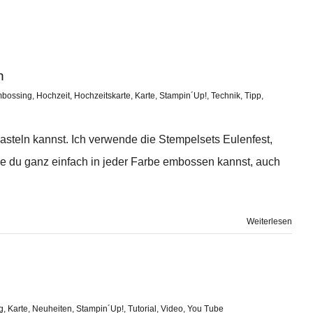
n
bossing
,
Hochzeit
,
Hochzeitskarte
,
Karte
,
Stampin´Up!
,
Technik
,
Tipp
,
 basteln kannst. Ich verwende die Stempelsets Eulenfest,
ie du ganz einfach in jeder Farbe embossen kannst, auch
Weiterlesen
g
,
Karte
,
Neuheiten
,
Stampin´Up!
,
Tutorial
,
Video
,
You Tube