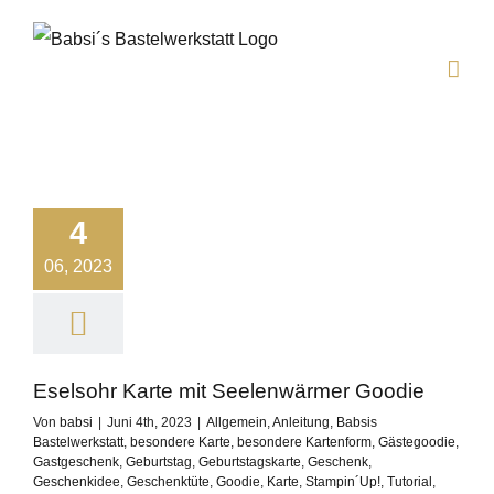
Zum
Inhalt
springen
4
06, 2023
Eselsohr Karte mit Seelenwärmer Goodie
Von
babsi
|
Juni 4th, 2023
|
Allgemein
,
Anleitung
,
Babsis
Bastelwerkstatt
,
besondere Karte
,
besondere Kartenform
,
Gästegoodie
,
Gastgeschenk
,
Geburtstag
,
Geburtstagskarte
,
Geschenk
,
Geschenkidee
,
Geschenktüte
,
Goodie
,
Karte
,
Stampin´Up!
,
Tutorial
,