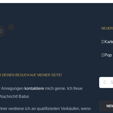
NEUER
Kart
Pop 
R DEINEN BESUCH AUF MEINER SEITE!
Suche
er Anregungen
kontaktiere
mich gerne. Ich freue
nach:
Nachricht! Babsi
NE
ner verdiene ich an qualifizierten Verkäufen, wenn