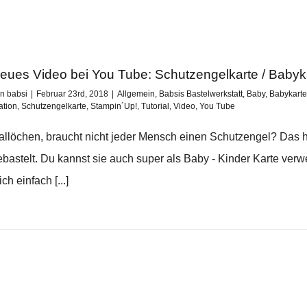
eues Video bei You Tube: Schutzengelkarte / Babyka
on
babsi
|
Februar 23rd, 2018
|
Allgemein
,
Babsis Bastelwerkstatt
,
Baby
,
Babykarte
ation
,
Schutzengelkarte
,
Stampin´Up!
,
Tutorial
,
Video
,
You Tube
allöchen, braucht nicht jeder Mensch einen Schutzengel? Das h
ebastelt. Du kannst sie auch super als Baby - Kinder Karte verwe
ch einfach [...]