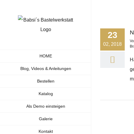
Zum
Inhalt
springen
N
23
V
02, 2018
Br
HOME
H
Blog, Videos & Anleitungen
g
mi
Bestellen
Katalog
Als Demo einsteigen
Galerie
Kontakt