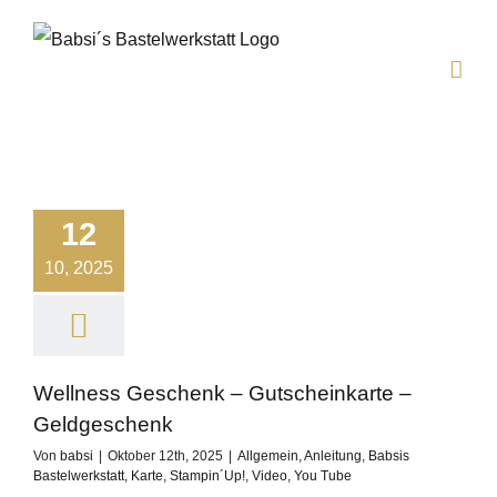
Zum
Inhalt
springen
12
10, 2025
Wellness Geschenk – Gutscheinkarte –
Geldgeschenk
Von
babsi
|
Oktober 12th, 2025
|
Allgemein
,
Anleitung
,
Babsis
Bastelwerkstatt
,
Karte
,
Stampin´Up!
,
Video
,
You Tube