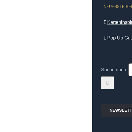
NEUERSTE BE
Karteninsp
Pop Up Gut
Suche nach:
NEWSLETT