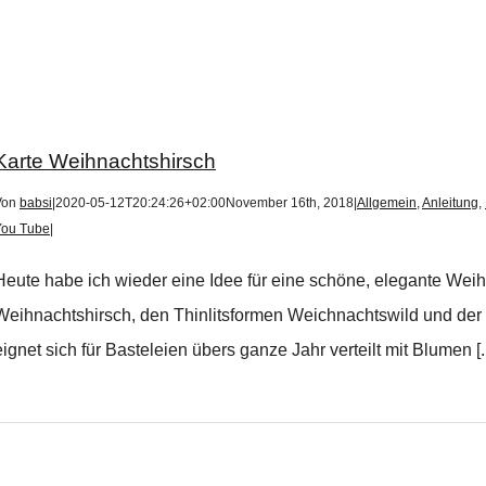
Karte Weihnachtshirsch
Von
babsi
|
2020-05-12T20:24:26+02:00
November 16th, 2018
|
Allgemein
,
Anleitung
,
You Tube
|
Heute habe ich wieder eine Idee für eine schöne, elegante Weih
Weihnachtshirsch, den Thinlitsformen Weichnachtswild und der 
eignet sich für Basteleien übers ganze Jahr verteilt mit Blumen [..