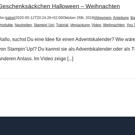
Geschenksäckchen Halloween – Weihnachten
Von
babsi
|
2020-05-12T20:24:26+02:00
Oktober 26th, 2018
|
Allgemein
,
Anleitung
,
Ba
Produkte
,
Neuheiten
,
Stampin´Up!
,
Tutorial
,
Verpackung
,
Video
,
Weihnachten
,
You 
Hallo, suchst Du eine Idee für einen Adventskalender? Wie w
von Stampin´Up!? Du kannst sie als Adventskalender oder als 
anderen Anlass. Im Video zeige [...]