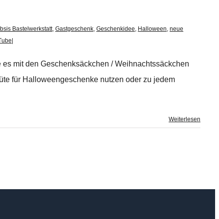
bsis Bastelwerkstatt
,
Gastgeschenk
,
Geschenkidee
,
Halloween
,
neue
Tube
|
äre es mit den Geschenksäckchen / Weihnachtssäckchen
Tüte für Halloweengeschenke nutzen oder zu jedem
Weiterlesen