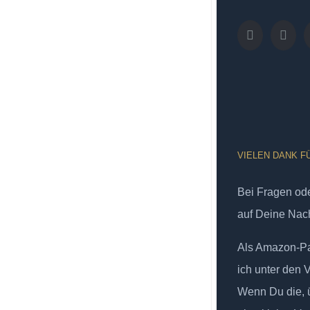
VIELEN DANK F
Bei Fragen od
auf Deine Nach
Als Amazon-Par
ich unter den 
Wenn Du die, ü