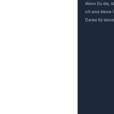
Wenn Du die, üb
ich eine kleine
Danke für deine