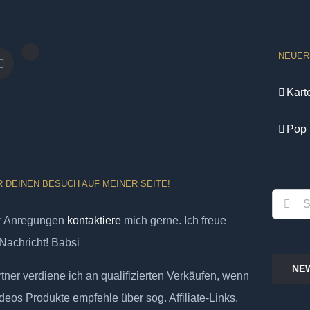
NEUER
Kart
Pop 
R DEINEN BESUCH AUF MEINER SEITE!
Suche
er Anregungen
kontaktiere
mich gerne. Ich freue
nach:
Nachricht! Babsi
NE
ner verdiene ich an qualifizierten Verkäufen, wenn
deos Produkte empfehle über sog. Affiliate-Links.