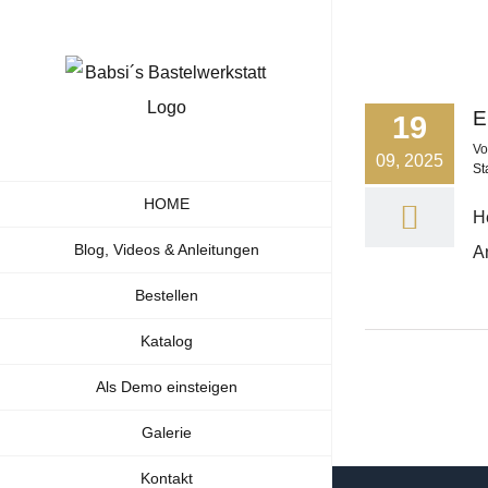
Zum
Inhalt
springen
E
19
V
09, 2025
St
HOME
H
Blog, Videos & Anleitungen
An
Bestellen
Katalog
Als Demo einsteigen
Galerie
Kontakt