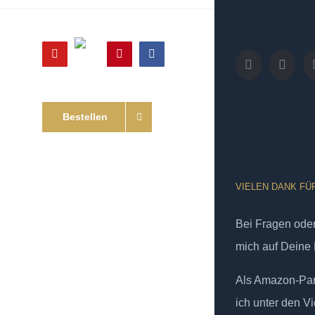
Online
YouTube
Pinterest
Facebook
Shop
Bestellen
VIELEN DANK FÜ
Bei Fragen od
mich auf Deine 
Als Amazon-Part
ich unter den Vi