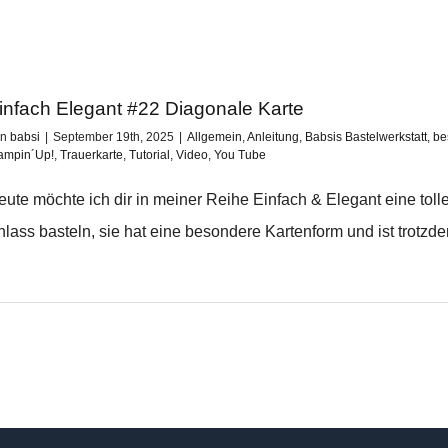
infach Elegant #22 Diagonale Karte
on
babsi
|
September 19th, 2025
|
Allgemein
,
Anleitung
,
Babsis Bastelwerkstatt
,
be
ampin´Up!
,
Trauerkarte
,
Tutorial
,
Video
,
You Tube
eute möchte ich dir in meiner Reihe Einfach & Elegant eine tol
lass basteln, sie hat eine besondere Kartenform und ist trotzdem 