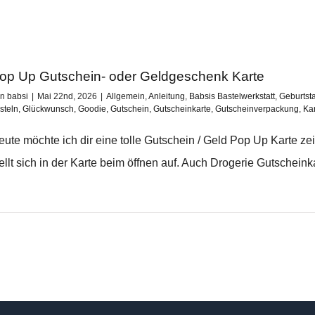
op Up Gutschein- oder Geldgeschenk Karte
on
babsi
|
Mai 22nd, 2026
|
Allgemein
,
Anleitung
,
Babsis Bastelwerkstatt
,
Geburtst
steln
,
Glückwunsch
,
Goodie
,
Gutschein
,
Gutscheinkarte
,
Gutscheinverpackung
,
Ka
eute möchte ich dir eine tolle Gutschein / Geld Pop Up Karte z
ellt sich in der Karte beim öffnen auf. Auch Drogerie Gutscheinka