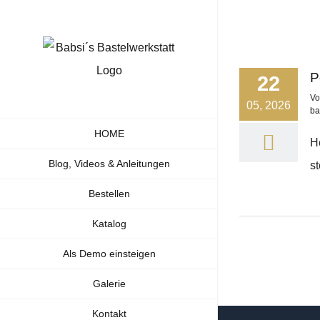
Zum
Inhalt
springen
P
22
V
05, 2026
ba
HOME
H
Blog, Videos & Anleitungen
st
Bestellen
Katalog
Als Demo einsteigen
Galerie
Kontakt