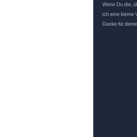
Wenn Du die, üb
ich eine kleine
Danke für deine