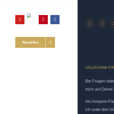
Online
YouTube
Pinterest
Facebook
Shop
Bestellen
VIELEN DANK FÜ
Bei Fragen od
mich auf Deine 
Als Amazon-Part
ich unter den Vi