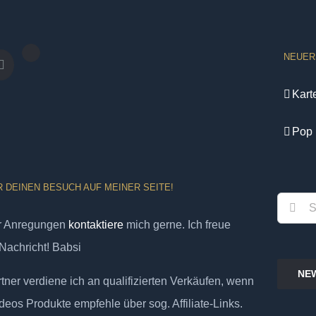
NEUER
Kart
Pop 
R DEINEN BESUCH AUF MEINER SEITE!
Suche
er Anregungen
kontaktiere
mich gerne. Ich freue
nach:
Nachricht! Babsi
NE
ner verdiene ich an qualifizierten Verkäufen, wenn
deos Produkte empfehle über sog. Affiliate-Links.