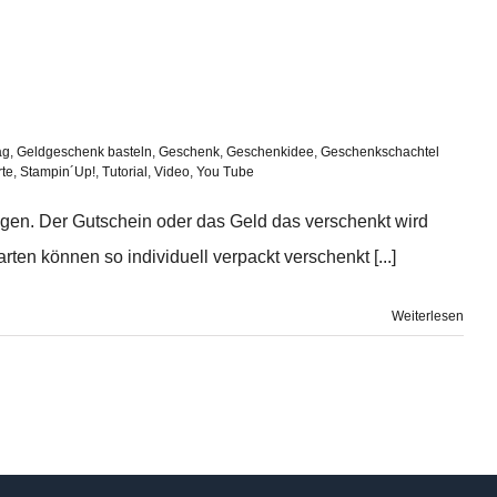
ag
,
Geldgeschenk basteln
,
Geschenk
,
Geschenkidee
,
Geschenkschachtel
rte
,
Stampin´Up!
,
Tutorial
,
Video
,
You Tube
eigen. Der Gutschein oder das Geld das verschenkt wird
rten können so individuell verpackt verschenkt [...]
Weiterlesen