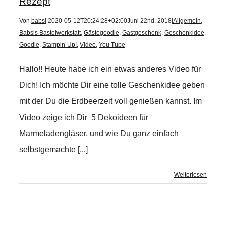
Rezept
Von
babsi
|
2020-05-12T20:24:28+02:00
Juni 22nd, 2018
|
Allgemein
,
Babsis Bastelwerkstatt
,
Gästegoodie
,
Gastgeschenk
,
Geschenkidee
,
Goodie
,
Stampin´Up!
,
Video
,
You Tube
|
Hallo!! Heute habe ich ein etwas anderes Video für
Dich! Ich möchte Dir eine tolle Geschenkidee geben
mit der Du die Erdbeerzeit voll genießen kannst. Im
Video zeige ich Dir 5 Dekoideen für
Marmeladengläser, und wie Du ganz einfach
selbstgemachte [...]
Weiterlesen