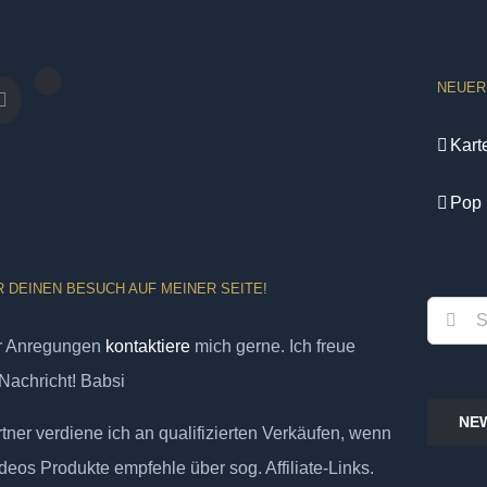
NEUER
Kart
Pop 
R DEINEN BESUCH AUF MEINER SEITE!
Suche
er Anregungen
kontaktiere
mich gerne. Ich freue
nach:
Nachricht! Babsi
NE
ner verdiene ich an qualifizierten Verkäufen, wenn
deos Produkte empfehle über sog. Affiliate-Links.