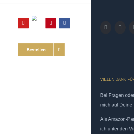
Online
YouTube
Pinterest
Facebook
Shop
Bestellen
VIELEN DANK FÜ
Bei Fragen od
mich auf Deine 
Als Amazon-Part
ich unter den Vi