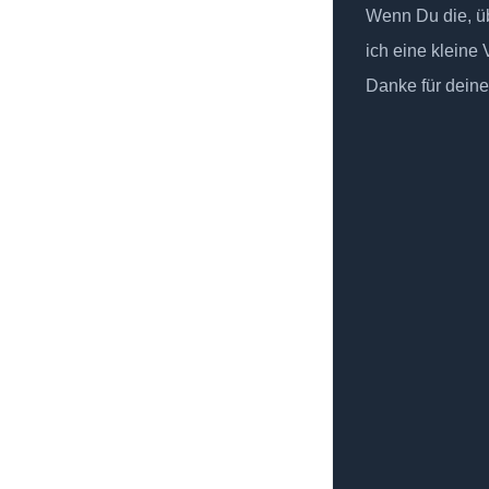
Wenn Du die, üb
ich eine kleine
Danke für deine