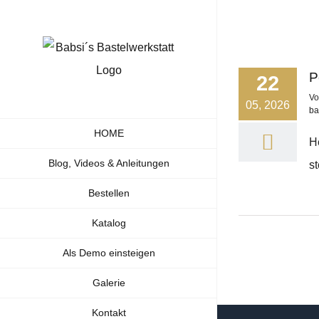
Zum
Inhalt
springen
P
22
V
05, 2026
ba
HOME
H
Blog, Videos & Anleitungen
st
Bestellen
Katalog
Als Demo einsteigen
Galerie
Kontakt