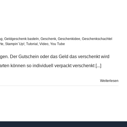
ag
,
Geldgeschenk basteln
,
Geschenk
,
Geschenkidee
,
Geschenkschachtel
rte
,
Stampin´Up!
,
Tutorial
,
Video
,
You Tube
eigen. Der Gutschein oder das Geld das verschenkt wird
rten können so individuell verpackt verschenkt [...]
Weiterlesen