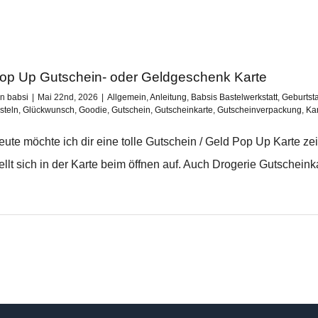
op Up Gutschein- oder Geldgeschenk Karte
on
babsi
|
Mai 22nd, 2026
|
Allgemein
,
Anleitung
,
Babsis Bastelwerkstatt
,
Geburtst
steln
,
Glückwunsch
,
Goodie
,
Gutschein
,
Gutscheinkarte
,
Gutscheinverpackung
,
Ka
eute möchte ich dir eine tolle Gutschein / Geld Pop Up Karte z
ellt sich in der Karte beim öffnen auf. Auch Drogerie Gutscheinka