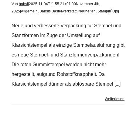
Von
babsi
|
2025-11-04T11:55:21+01:00
November 4th,
2025
|
Allgemein
,
Babsis Bastelwerkstatt
,
Neuheiten
,
Stampin´Up!
|
Neue und verbesserte Verpackung für Stempel und
Stanzformen Im Zuge der Umstellung auf
Klarsichtstempel als einzige Stempelausführung gibt
es neue Stempel- und Stanzformenverpackungen!
Die roten Gummistempel werden nicht mehr
hergestellt, aufgrund Rohstoffknappheit. Da
Klarsichtstempel dünner als ablösbare Stempel [...]
Weiterlesen