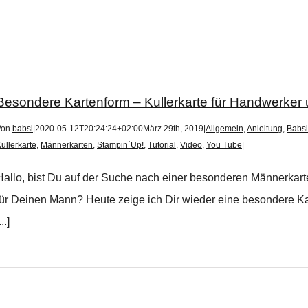
Besondere Kartenform – Kullerkarte für Handwerker
Von
babsi
|
2020-05-12T20:24:24+02:00
März 29th, 2019
|
Allgemein
,
Anleitung
,
Babsi
ullerkarte
,
Männerkarten
,
Stampin´Up!
,
Tutorial
,
Video
,
You Tube
|
Hallo, bist Du auf der Suche nach einer besonderen Männerkart
für Deinen Mann? Heute zeige ich Dir wieder eine besondere Karten
...]