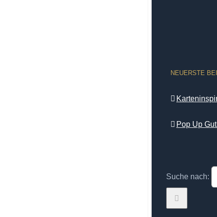
NEUERSTE BE
Karteninsp
Pop Up Gut
Suche nach: