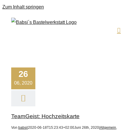
Zum Inhalt springen
26
06, 2020
TeamGeist: Hochzeitskarte
Von
babsi
|
2020-06-18T15:23:43+02:00
Juni 26th, 2020
|
Allgemein
,