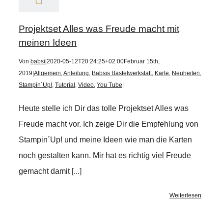
Projektset Alles was Freude macht mit
meinen Ideen
Von
babsi
|
2020-05-12T20:24:25+02:00
Februar 15th,
2019
|
Allgemein
,
Anleitung
,
Babsis Bastelwerkstatt
,
Karte
,
Neuheiten
,
Stampin´Up!
,
Tutorial
,
Video
,
You Tube
|
Heute stelle ich Dir das tolle Projektset Alles was
Freude macht vor. Ich zeige Dir die Empfehlung von
Stampin´Up! und meine Ideen wie man die Karten
noch gestalten kann. Mir hat es richtig viel Freude
gemacht damit [...]
Weiterlesen