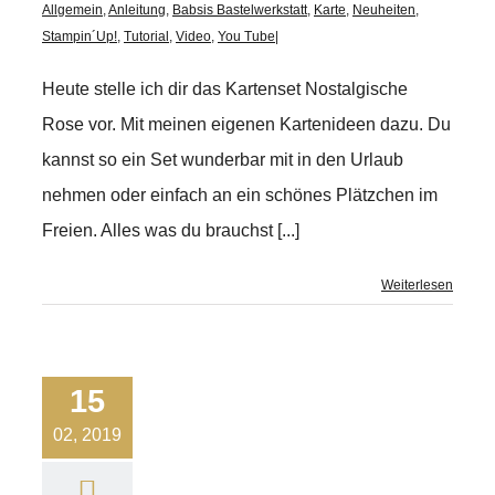
Allgemein
,
Anleitung
,
Babsis Bastelwerkstatt
,
Karte
,
Neuheiten
,
Stampin´Up!
,
Tutorial
,
Video
,
You Tube
|
Heute stelle ich dir das Kartenset Nostalgische
Rose vor. Mit meinen eigenen Kartenideen dazu. Du
kannst so ein Set wunderbar mit in den Urlaub
nehmen oder einfach an ein schönes Plätzchen im
Freien. Alles was du brauchst [...]
Weiterlesen
15
02, 2019