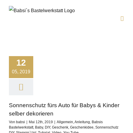
Zum
Inhalt
springen
12
05, 2019
Sonnenschutz fürs Auto für Babys & Kinder
selber dekorieren
Von
babsi
|
Mai 12th, 2019
|
Allgemein
,
Anleitung
,
Babsis
Bastelwerkstatt
,
Baby
,
DIY
,
Geschenk
,
Geschenkidee
,
Sonnenschutz
DIY
,
Stampin´Up!
,
Tutorial
,
Video
,
You Tube