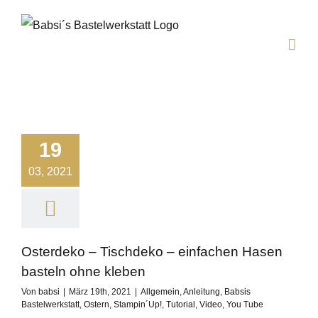
Zum
Inhalt
springen
19
03, 2021
Osterdeko – Tischdeko – einfachen Hasen
basteln ohne kleben
Von
babsi
|
März 19th, 2021
|
Allgemein
,
Anleitung
,
Babsis
Bastelwerkstatt
,
Ostern
,
Stampin´Up!
,
Tutorial
,
Video
,
You Tube