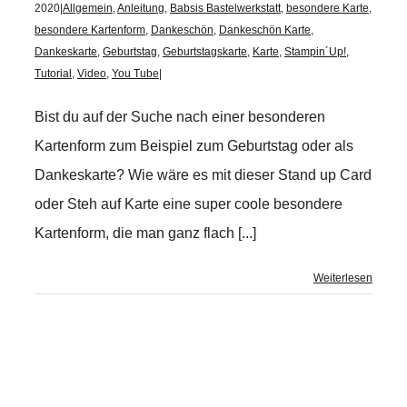
2020
|
Allgemein
,
Anleitung
,
Babsis Bastelwerkstatt
,
besondere Karte
,
besondere Kartenform
,
Dankeschön
,
Dankeschön Karte
,
Dankeskarte
,
Geburtstag
,
Geburtstagskarte
,
Karte
,
Stampin´Up!
,
Tutorial
,
Video
,
You Tube
|
Bist du auf der Suche nach einer besonderen
Kartenform zum Beispiel zum Geburtstag oder als
Dankeskarte? Wie wäre es mit dieser Stand up Card
oder Steh auf Karte eine super coole besondere
Kartenform, die man ganz flach [...]
Weiterlesen