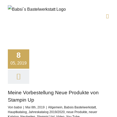
Zum
Inhalt
springen
8
05, 2019
Meine Vorbestellung Neue Produkte von
Stampin Up
Von
babsi
|
Mai 8th, 2019
|
Allgemein
,
Babsis Bastelwerkstatt
,
Hauptkatalog
,
Jahreskatalog 2019/2020
,
neue Produkte
,
neuer
Katalog
,
Neuheiten
,
Stampin´Up!
,
Video
,
You Tube