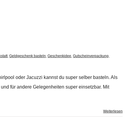
statt
,
Geldgeschenk basteln
,
Geschenkidee
,
Gutscheinverpackung
,
rlpool oder Jacuzzi kannst du super selber basteln. Als
und für andere Gelegenheiten super einsetzbar. Mit
Weiterlesen