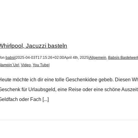
Whirlpool, Jacuzzi basteln
Von
babsi
|
2025-04-03T17:15:26+02:00
April 4th, 2025
|
Allgemein
,
Babsis Bastelwerk
Stampin´Up!
,
Video
,
You Tube
|
Heute möchte ich dir eine tolle Geschenkidee gebeb. Diesen Whi
Geschenk für Urlaubsgeld, eine Reise oder eine schöne Auszeit 
Geldfach oder Fach [...]