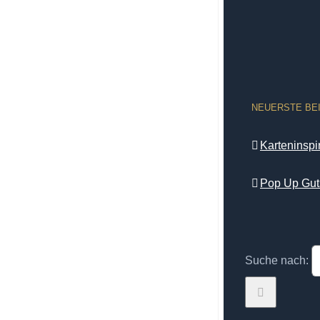
NEUERSTE BE
Karteninsp
Pop Up Gut
Suche nach: