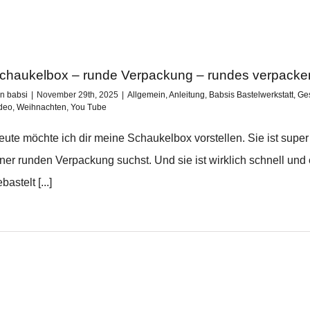
chaukelbox – runde Verpackung – rundes verpacke
on
babsi
|
November 29th, 2025
|
Allgemein
,
Anleitung
,
Babsis Bastelwerkstatt
,
Ge
deo
,
Weihnachten
,
You Tube
eute möchte ich dir meine Schaukelbox vorstellen. Sie ist sup
iner runden Verpackung suchst. Und sie ist wirklich schnell und
bastelt [...]