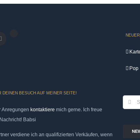
NEUER
Kart
Pop 
R DEINEN BESUCH AUF MEINER SEITE!
Suche
er Anregungen
kontaktiere
mich gerne. Ich freue
nach:
Nachricht! Babsi
NE
ner verdiene ich an qualifizierten Verkäufen, wenn