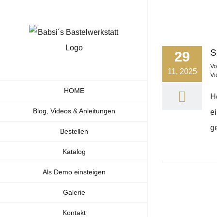
Zum
Inhalt
springen
S
29
V
11, 2025
Vi
HOME
H
Blog, Videos & Anleitungen
e
ge
Bestellen
Katalog
Als Demo einsteigen
Galerie
Kontakt