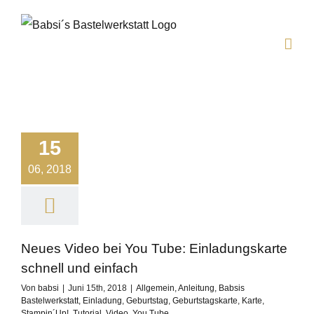
Zum
Inhalt
springen
15
06, 2018
Neues Video bei You Tube: Einladungskarte
schnell und einfach
Von
babsi
|
Juni 15th, 2018
|
Allgemein
,
Anleitung
,
Babsis
Bastelwerkstatt
,
Einladung
,
Geburtstag
,
Geburtstagskarte
,
Karte
,
Stampin´Up!
,
Tutorial
,
Video
,
You Tube