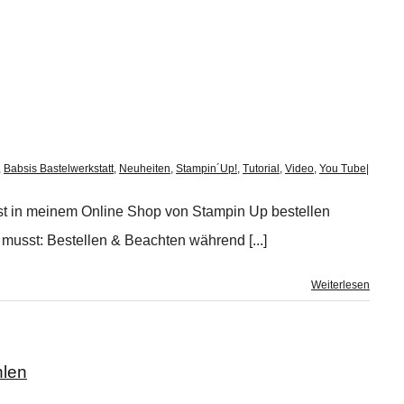
,
Babsis Bastelwerkstatt
,
Neuheiten
,
Stampin´Up!
,
Tutorial
,
Video
,
You Tube
|
bst in meinem Online Shop von Stampin Up bestellen
n musst: Bestellen & Beachten während [...]
Weiterlesen
hlen