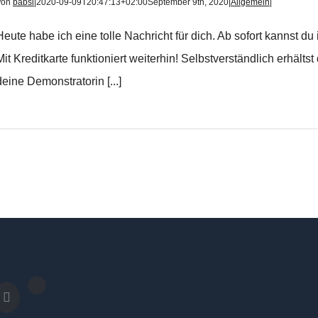
Von
babsi
|
2020-09-09T20:47:13+02:00
September 9th, 2020
|
Allgemein
|
Heute habe ich eine tolle Nachricht für dich. Ab sofort kannst 
Mit Kreditkarte funktioniert weiterhin! Selbstverständlich erhält
deine Demonstratorin [...]