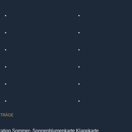
ITRÄGE
iration Sommer- Sonnenblumenkarte Klappkarte