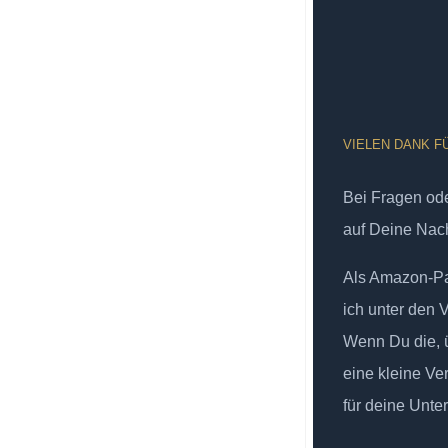
VIELEN DANK F
Bei Fragen od
auf Deine Nach
Als Amazon-Par
ich unter den 
Wenn Du die, ü
eine kleine Ve
für deine Unte