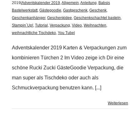
2019
|
Adventskalender 2019
,
Allgemein
,
Anleitung
,
Babsis
Bastelwerkstatt
,
Gästegoodie
,
Gastgeschenk
,
Geschenk
,
Geschenkanhänger
,
Geschenkidee
,
Geschenkschachtel basteln
,
Stampin´Up!
,
Tutorial
,
Verpackung
,
Video
,
Weihnachten
,
weihnachtliche Tischdeko
,
You Tube
|
Adventskalender 2019 Karten & Verpackungen zum
kombinieren Türchen 2 Im Video zeige ich Dir eine
schöne Rucki Zucki GästeGoodie Verpackung, die
man super als Tischdeko oder auch als
Schmuckverpackung benutzen kann. [...]
Weiterlesen