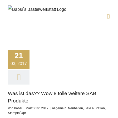
Zum
Inhalt
springen
21
03, 2017
Was ist das?? Wow 8 tolle weitere SAB
Produkte
Von
babsi
|
März 21st, 2017
|
Allgemein
,
Neuheiten
,
Sale a Bration
,
Stampin´Up!