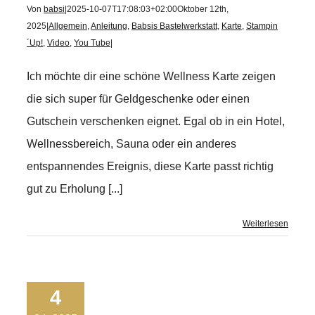
Von
babsi
|
2025-10-07T17:08:03+02:00
Oktober 12th,
2025
|
Allgemein
,
Anleitung
,
Babsis Bastelwerkstatt
,
Karte
,
Stampin
´Up!
,
Video
,
You Tube
|
Ich möchte dir eine schöne Wellness Karte zeigen
die sich super für Geldgeschenke oder einen
Gutschein verschenken eignet. Egal ob in ein Hotel,
Wellnessbereich, Sauna oder ein anderes
entspannendes Ereignis, diese Karte passt richtig
gut zu Erholung [...]
Weiterlesen
4