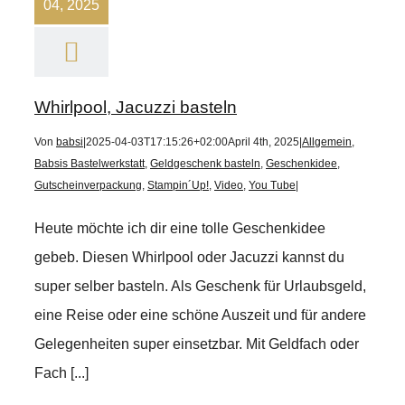
04, 2025
Whirlpool, Jacuzzi basteln
Von
babsi
|
2025-04-03T17:15:26+02:00
April 4th, 2025
|
Allgemein
,
Babsis Bastelwerkstatt
,
Geldgeschenk basteln
,
Geschenkidee
,
Gutscheinverpackung
,
Stampin´Up!
,
Video
,
You Tube
|
Heute möchte ich dir eine tolle Geschenkidee
gebeb. Diesen Whirlpool oder Jacuzzi kannst du
super selber basteln. Als Geschenk für Urlaubsgeld,
eine Reise oder eine schöne Auszeit und für andere
Gelegenheiten super einsetzbar. Mit Geldfach oder
Fach [...]