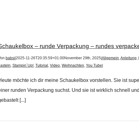
Schaukelbox – runde Verpackung – rundes verpack
Von
babsi
|
2025-11-26T20:35:59+01:00
November 29th, 2025
|
Allgemein
,
Anleitung
,
asteln
,
Stampin´Up!
,
Tutorial
,
Video
,
Weihnachten
,
You Tube
|
Heute möchte ich dir meine Schaukelbox vorstellen. Sie ist su
einer runden Verpackung suchst. Und sie ist wirklich schnell un
ebastelt [...]