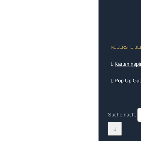
NEUERSTE BE
Karteninsp
Pop Up Gut
Suche nach: