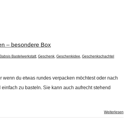
en – besondere Box
Babsis Bastelwerkstatt
,
Geschenk
,
Geschenkidee
,
Geschenkschachtel
per wenn du etwas rundes verpacken möchtest oder nach
d einfach zu basteln. Sie kann auch aufrecht stehend
Weiterlesen