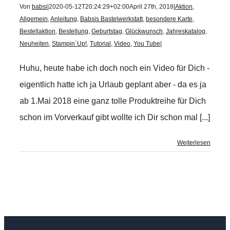
Von
babsi
|
2020-05-12T20:24:29+02:00
April 27th, 2018
|
Aktion
,
Allgemein
,
Anleitung
,
Babsis Bastelwerkstatt
,
besondere Karte
,
Bestellaktion
,
Bestellung
,
Geburtstag
,
Glückwunsch
,
Jahreskatalog
,
Neuheiten
,
Stampin´Up!
,
Tutorial
,
Video
,
You Tube
|
Huhu, heute habe ich doch noch ein Video für Dich -
eigentlich hatte ich ja Urlaub geplant aber - da es ja
ab 1.Mai 2018 eine ganz tolle Produktreihe für Dich
schon im Vorverkauf gibt wollte ich Dir schon mal [...]
Weiterlesen