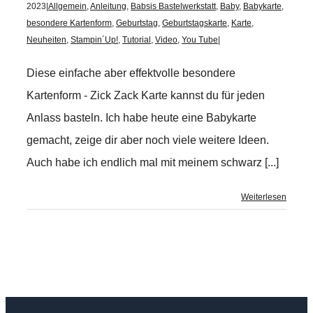
2023
|
Allgemein
,
Anleitung
,
Babsis Bastelwerkstatt
,
Baby
,
Babykarte
,
besondere Kartenform
,
Geburtstag
,
Geburtstagskarte
,
Karte
,
Neuheiten
,
Stampin´Up!
,
Tutorial
,
Video
,
You Tube
|
Diese einfache aber effektvolle besondere
Kartenform - Zick Zack Karte kannst du für jeden
Anlass basteln. Ich habe heute eine Babykarte
gemacht, zeige dir aber noch viele weitere Ideen.
Auch habe ich endlich mal mit meinem schwarz [...]
Weiterlesen