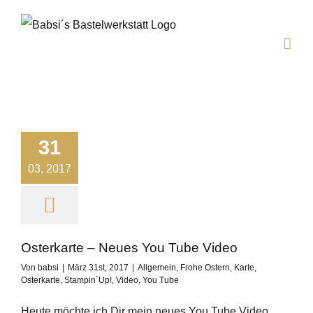
Zum
Inhalt
springen
31
03, 2017
Osterkarte – Neues You Tube Video
Von
babsi
|
März 31st, 2017
|
Allgemein
,
Frohe Ostern
,
Karte
,
Osterkarte
,
Stampin´Up!
,
Video
,
You Tube
Heute möchte ich Dir mein neues You Tube Video