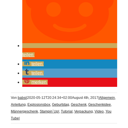
teilen
teilen
teilen
merken
Von
babsi
|
2020-05-12T20:24:34+02:00
August 4th, 2017
|
Allgemein
,
Anleitung
,
Explosionsbox
,
Geburtstag
,
Geschenk
,
Geschenkidee
,
Männergeschenk
,
Stampin´Up!
,
Tutorial
,
Verpackung
,
Video
,
You
Tube
|