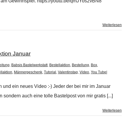
e am Gewinnspiel. https://youtu.be/qmJYos2vBN8
Weiterlesen
ktion Januar
eitung
,
Babsis Bastelwerkstatt
,
Bestellaktion
,
Bestellung
,
Box
,
llaktion
,
Männergeschenk
,
Tutorial
,
Valentinstag
,
Video
,
You Tube
|
h und ein neues Video :-) Jeder der bei mir im Januar
 sondern auch eine tolle Bastelpost von mir gratis [...]
Weiterlesen