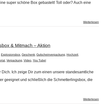
ne super schöne Box gebastelt! Toll oder? Auch eine
Weiterlesen
sbox & Mitmach – Aktion
,
Explosionsbox
,
Geschenk
,
Gutscheinverpackung
,
Hochzeit
,
orial
,
Verpackung
,
Video
,
You Tube
|
r Dich. Ich zeige Dir zum einen unsere standesamtliche
er geeignet und schließlich die Schmetterlingsbox, die
Weiterlesen