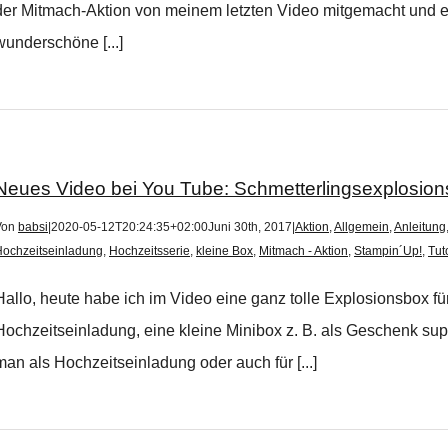
der Mitmach-Aktion von meinem letzten Video mitgemacht und ei
wunderschöne [...]
Neues Video bei You Tube: Schmetterlingsexplosion
Von
babsi
|
2020-05-12T20:24:35+02:00
Juni 30th, 2017
|
Aktion
,
Allgemein
,
Anleitung
Hochzeitseinladung
,
Hochzeitsserie
,
kleine Box
,
Mitmach - Aktion
,
Stampin´Up!
,
Tut
Hallo, heute habe ich im Video eine ganz tolle Explosionsbox fü
Hochzeitseinladung, eine kleine Minibox z. B. als Geschenk sup
man als Hochzeitseinladung oder auch für [...]