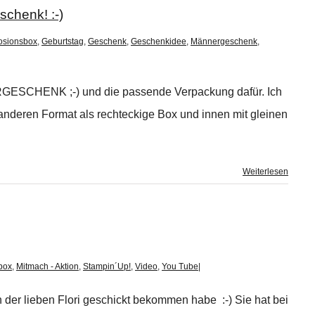
chenk! :-)
osionsbox
,
Geburtstag
,
Geschenk
,
Geschenkidee
,
Männergeschenk
,
GESCHENK ;-) und die passende Verpackung dafür. Ich
nderen Format als rechteckige Box und innen mit gleinen
Weiterlesen
box
,
Mitmach - Aktion
,
Stampin´Up!
,
Video
,
You Tube
|
n der lieben Flori geschickt bekommen habe :-) Sie hat bei