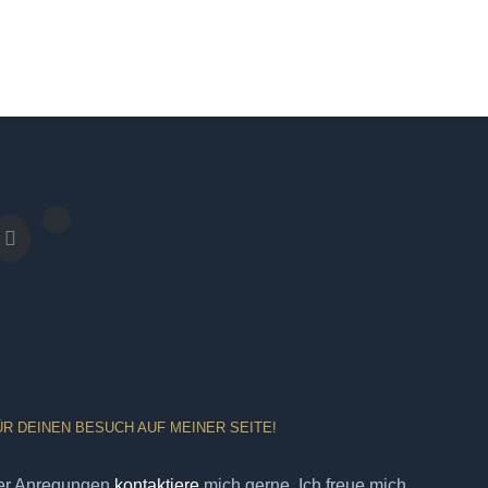
ÜR DEINEN BESUCH AUF MEINER SEITE!
er Anregungen
kontaktiere
mich gerne. Ich freue mich