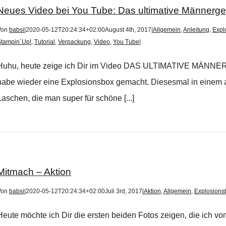
Neues Video bei You Tube: Das ultimative Männerges
Von
babsi
|
2020-05-12T20:24:34+02:00
August 4th, 2017
|
Allgemein
,
Anleitung
,
Expl
Stampin´Up!
,
Tutorial
,
Verpackung
,
Video
,
You Tube
|
Huhu, heute zeige ich Dir im Video DAS ULTIMATIVE MÄNNER
habe wieder eine Explosionsbox gemacht. Diesesmal in einem a
Laschen, die man super für schöne [...]
Mitmach – Aktion
Von
babsi
|
2020-05-12T20:24:34+02:00
Juli 3rd, 2017
|
Aktion
,
Allgemein
,
Explosions
Heute möchte ich Dir die ersten beiden Fotos zeigen, die ich vo