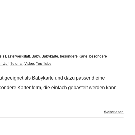
is Bastelwerkstatt
,
Baby
,
Babykarte
,
besondere Karte
,
besondere
n´Up!
,
Tutorial
,
Video
,
You Tube
|
r gut geeignet als Babykarte und dazu passend eine
esondere Kartenform, die einfach gebastelt werden kann
Weiterlesen