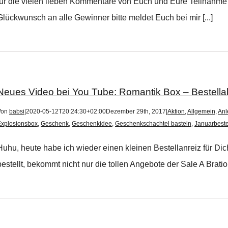
für die vielen lieben Kommentare von Euch und Eure Teilnahm
Glückwunsch an alle Gewinner bitte meldet Euch bei mir [...]
Neues Video bei You Tube: Romantik Box – Bestella
Von
babsi
|
2020-05-12T20:24:30+02:00
Dezember 29th, 2017
|
Aktion
,
Allgemein
,
Anl
Explosionsbox
,
Geschenk
,
Geschenkidee
,
Geschenkschachtel basteln
,
Januarbeste
Huhu, heute habe ich wieder einen kleinen Bestellanreiz für Dic
bestellt, bekommt nicht nur die tollen Angebote der Sale A Bration