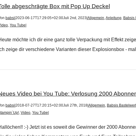
Tolle abgeschrägte Box mit Pop Up Deckel
Von
babsi
|
2023-06-17T17:29:05+02:00
Juli 2nd, 2023
|
Allgemein
,
Anleitung
,
Babsis 
Video
,
You Tube
|
Heute möchte ich dir eine ganz tolle Verpackung mit Effekt zei
Ich zeige dir verschiedene Varianten dieser Explosionsbox - mal 
Neues Video bei You Tube: Verlosung 2000 Abonne
Von
babsi
|
2018-07-27T17:20:15+02:00
Juli 27th, 2018
|
Allgemein
,
Babsis Bastelwerk
Stampin´Up!
,
Video
,
You Tube
|
Hallöchen!! :-) Jetzt ist es soweit die Gewinner der 2000 Abo