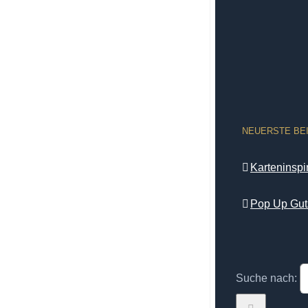
NEUERSTE BE
Karteninsp
Pop Up Gut
Suche nach: