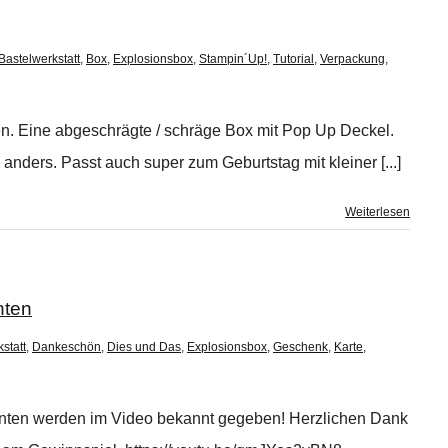
Bastelwerkstatt
,
Box
,
Explosionsbox
,
Stampin´Up!
,
Tutorial
,
Verpackung
,
gen. Eine abgeschrägte / schräge Box mit Pop Up Deckel.
anders. Passt auch super zum Geburtstag mit kleiner [...]
Weiterlesen
nten
statt
,
Dankeschön
,
Dies und Das
,
Explosionsbox
,
Geschenk
,
Karte
,
nnenten werden im Video bekannt gegeben! Herzlichen Dank