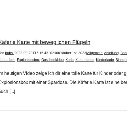
Käferle Karte mit beweglichen Flügeln
Von
babsi
|
2023-09-23T15:16:43+02:00
Oktober 1st, 2023
|
Allgemein
,
Anleitung
,
Babs
artenform
,
Explosionsbox
,
Geschenkidee
,
Karte
,
Kartenideen
,
Kinderkarte
,
Stampi
Im heutigen Video zeige ich dir eine tolle Karte für Kinder ode
Explosionsbox mit einer Spardose. Die Käferle Karte ist eine b
uch [...]