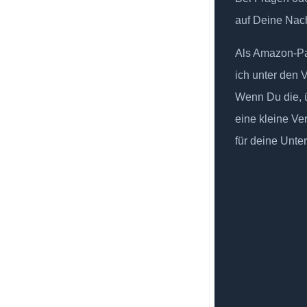
auf Deine Nach
Als Amazon-Par
ich unter den 
Wenn Du die, ü
eine kleine Ve
für deine Unte