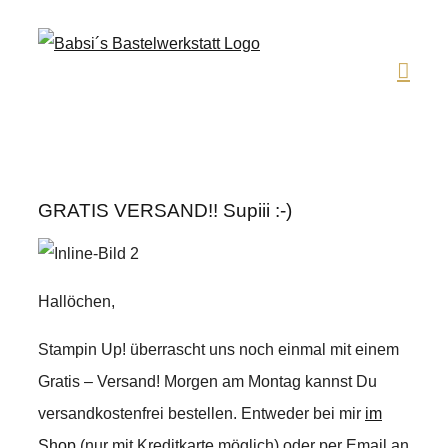
Zum
Inhalt
springen
GRATIS VERSAND!! Supiii :-)
Hallöchen,
Stampin Up! überrascht uns noch einmal mit einem
Gratis – Versand! Morgen am Montag kannst Du
versandkostenfrei bestellen. Entweder bei mir
im
Shop
(nur mit Kreditkarte möglich) oder per Email an