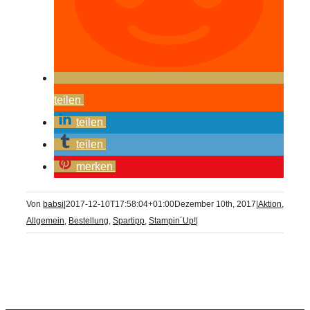
teilen
teilen
teilen
merken
Von
babsi
|
2017-12-10T17:58:04+01:00
Dezember 10th, 2017
|
Aktion
,
Allgemein
,
Bestellung
,
Spartipp
,
Stampin´Up!
|